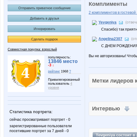
Комплименты
Отправить приватное сообщение
2 комплиментов в гостевой 
Добавить в друзья
Yevgeniya
(отвеч
Игнорировать
Спасибо) так приятн
Angelina2307
(от
Сделать подарок
С ДНЕМ РОЖДЕНИЯ
Совместная покупка: взрослый
Вы не авторизованы! Чтоб
популярность:
13846 место
-3 ↓
рейтинг
1968
?
Метки лидеров
Привилегированный
пользователь
4
уровня
Интервью
Статистика портрета:
сейчас просматривают портрет - 0
зарегистрированные пользователи
посетившие портрет за 7 дней - 0
Yevgeniya состоит в